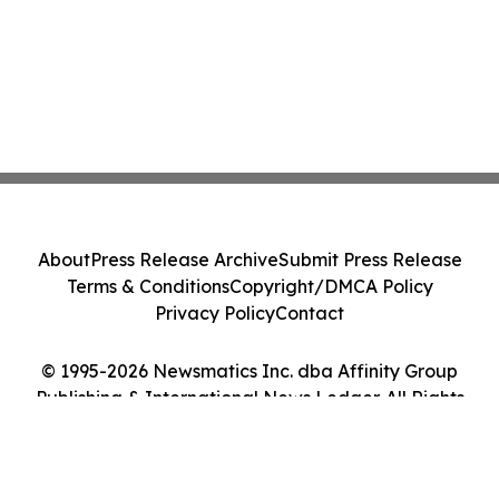
About
Press Release Archive
Submit Press Release
Terms & Conditions
Copyright/DMCA Policy
Privacy Policy
Contact
© 1995-2026 Newsmatics Inc. dba Affinity Group
Publishing & International News Ledger. All Rights
Reserved.
Cookie Settings / Your Privacy Choices